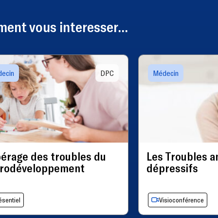
ent vous interesser...
ecin
DPC
Médecin
érage des troubles du
Les Troubles a
rodéveloppement
dépressifs
ésentiel
Visioconférence