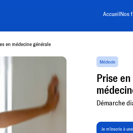
Accueil
Nos f
ges en médecine générale
Médecin
Prise en
médecin
Démarche dia
Je m’inscris à un