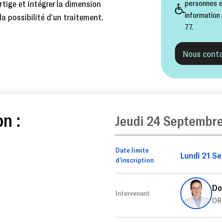
tige et intégrer la dimension
personnes e
information
a possibilité d’un traitement.
77.
Nous conta
on :
Jeudi 24 Septembr
Date limite
Lundi 21 S
d’inscription
Do
Intervenant
ORL