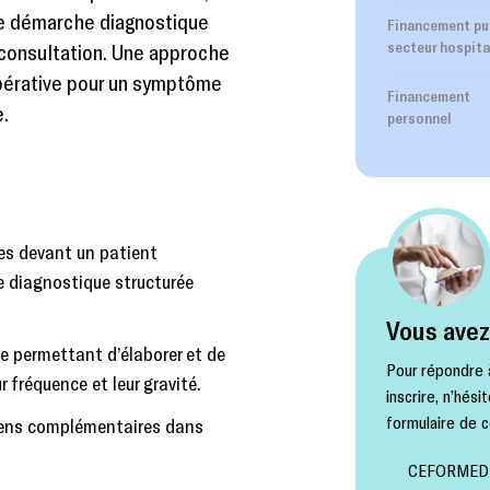
ne démarche diagnostique
Financement pu
secteur hospita
 consultation. Une approche
impérative pour un symptôme
Financement
e.
personnel
res devant un patient
e diagnostique structurée
Vous avez
ge permettant d’élaborer et de
Pour répondre 
 fréquence et leur gravité.
inscrire, n’hés
formulaire de c
mens complémentaires dans
CEFORMED es