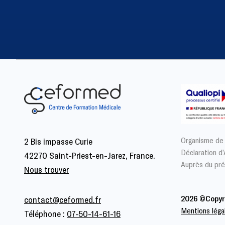
Organisme de
2 Bis impasse Curie
Déclaration d
42270 Saint-Priest-en-Jarez, France.
Auprès du pré
Nous trouver
2026 ©Copyr
contact@ceformed.fr
Mentions léga
Téléphone :
07-50-14-61-16