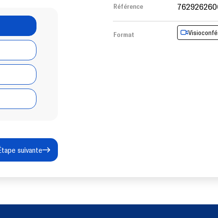
7629262600
Référence
Visioconf
Format
Étape suivante