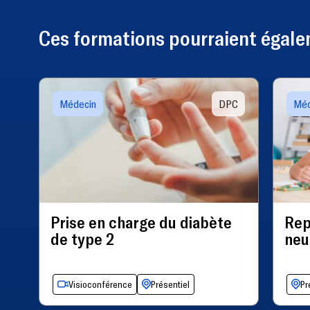
Ces formations pourraient égalem
Médecin
DPC
Méd
Prise en charge du diabète
Rep
de type 2
neu
Visioconférence
Présentiel
Pr