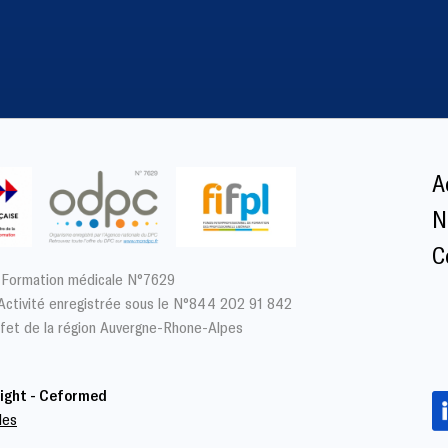
A
N
C
 Formation médicale N°7629
’Activité enregistrée sous le N°844 202 91 842
fet de la région Auvergne-Rhone-Alpes
ight - Ceformed
les