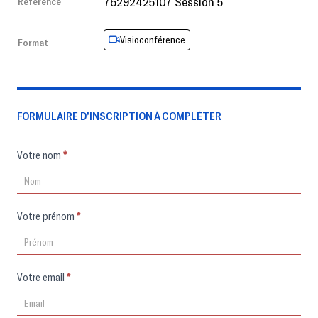
76292425107 Session 5
Référence
Visioconférence
Format
FORMULAIRE D’INSCRIPTION À COMPLÉTER
Formulaire
Votre nom
*
d'inscription
Votre prénom
*
Votre email
*