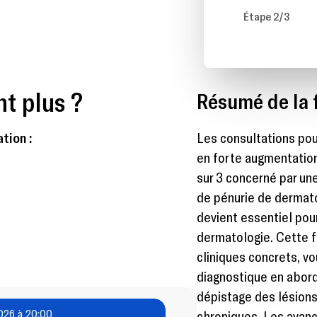
Étape 2/3
nt plus ?
Résumé de la 
tion :
Les consultations p
en forte augmentation
sur 3 concerné par un
de pénurie de
derma
t
devient essentiel pou
derma
tologie. Cette 
cliniques concrets, v
diagnostique en abord
dépistage des lésions
026 à 20:00
chroniques. Les avan