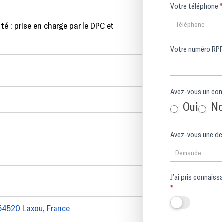
Votre téléphone
*
té : prise en charge par le DPC et
Votre numéro 
Oui
N
J’ai pris conn
*
 54520 Laxou, France