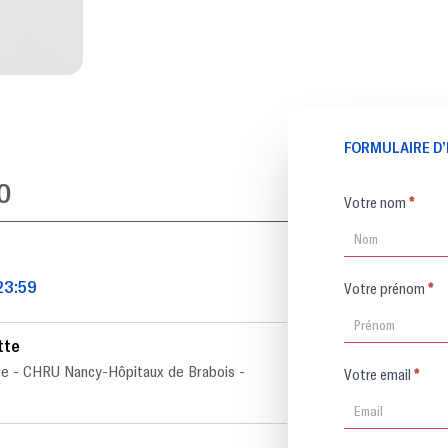
FORMULAIRE D’
0
Formulaire
Votre nom
*
d'inscription
23:59
Votre prénom
*
tte
e - CHRU Nancy-Hôpitaux de Brabois -
Votre email
*