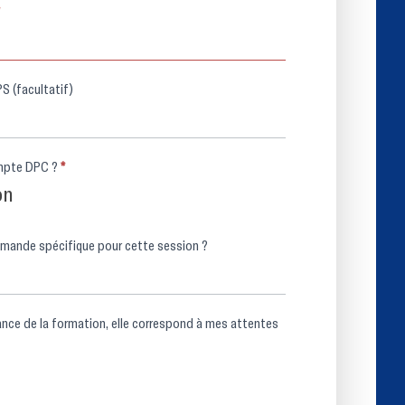
RPPS (facultatif)
Avez-vous un compte DPC ?
*
on
Avez-vous une demande spécifique pour cette session ?
aissance de la formation, elle correspond à mes attentes