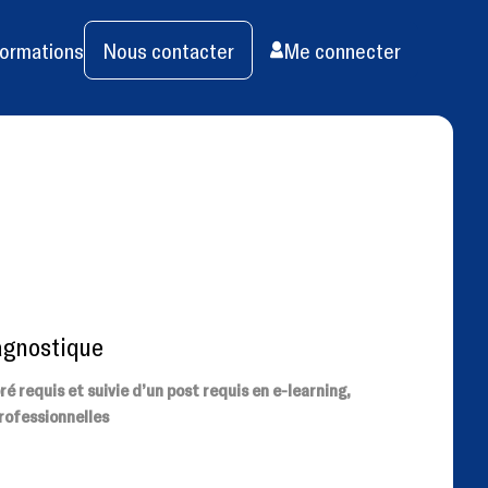
ormations
Nous contacter
Me connecter
agnostique
 requis et suivie d’un post requis en e-learning,
rofessionnelles