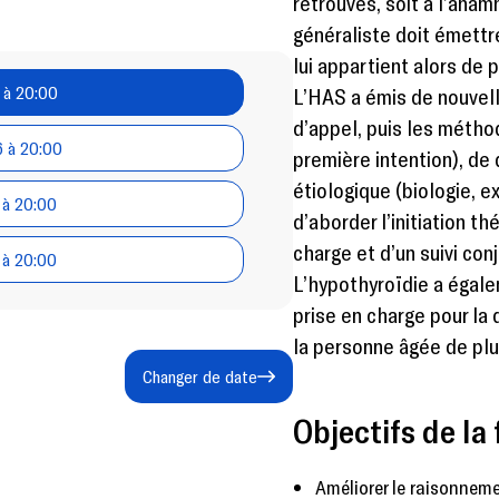
retrouvés, soit à l’anam
généraliste doit émettre
lui appartient alors d
 à 20:00
L’HAS a émis de nouvel
d’appel, puis les méth
6 à 20:00
première intention), de 
étiologique (biologie, 
 à 20:00
d’aborder l’initiation t
charge et d’un suivi con
 à 20:00
L’hypothyroïdie a égal
prise en charge pour l
la personne âgée de plu
Changer de date
Objectifs de la 
Améliorer le raisonneme