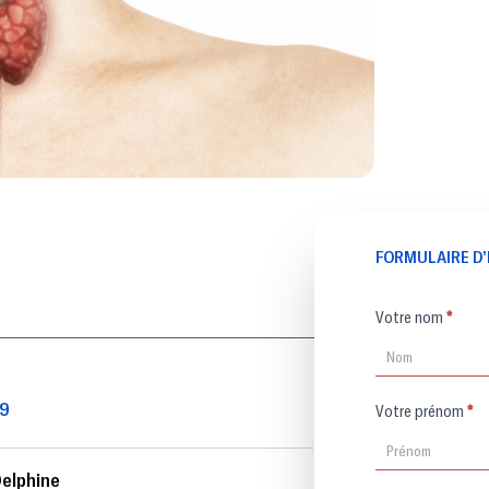
FORMULAIRE D’
Formulaire
Votre nom
*
d'inscription
59
Votre prénom
*
elphine