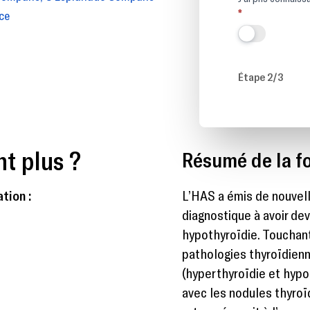
*
ce
Étape 2/3
nt plus ?
Résumé de la fo
tion :
L’HAS a émis de nouvel
diagnostique à avoir de
hypothyroïdie. Touchant
pathologies thyroïdien
(hyperthyroïdie et hyp
avec les nodules thyro