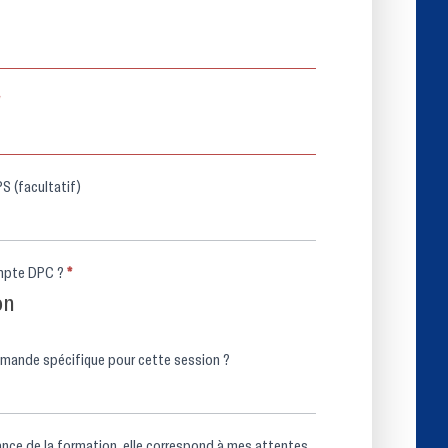
RPPS (facultatif)
Avez-vous un compte DPC ?
*
on
Avez-vous une demande spécifique pour cette session ?
aissance de la formation, elle correspond à mes attentes