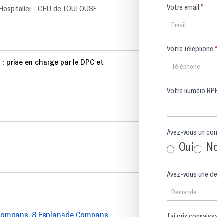
Votre email
*
n Hospitalier - CHU de TOULOUSE
Votre téléphone
*
 : prise en charge par le DPC et
Votre numéro 
Oui
N
 Compans, 8 Esplanade Compans
J’ai pris conn