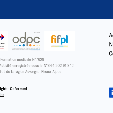
A
N
C
 Formation médicale N°7629
’Activité enregistrée sous le N°844 202 91 842
fet de la région Auvergne-Rhone-Alpes
ight - Ceformed
les